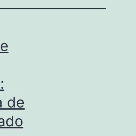
re
:
a de
tado