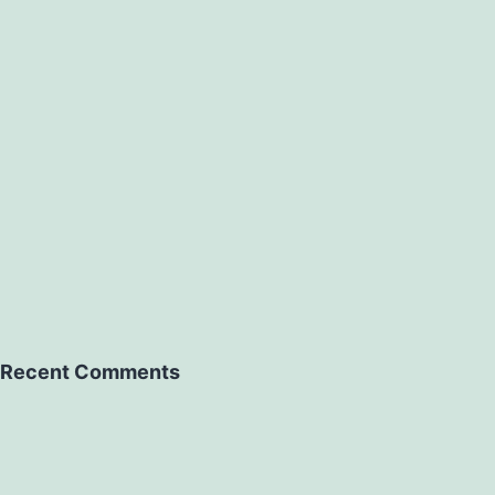
Recent Comments