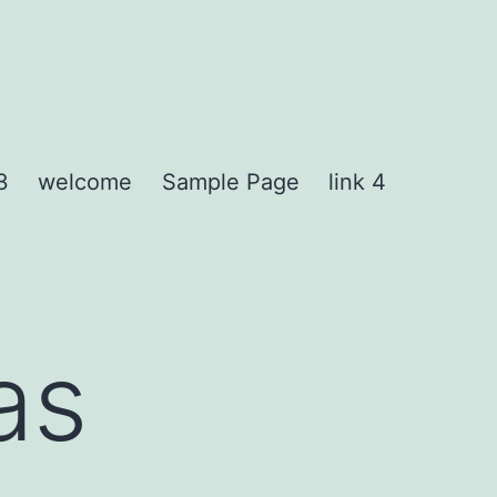
3
welcome
Sample Page
link 4
as