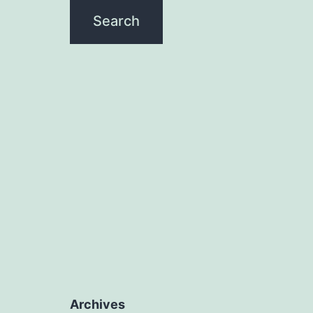
c
Archives