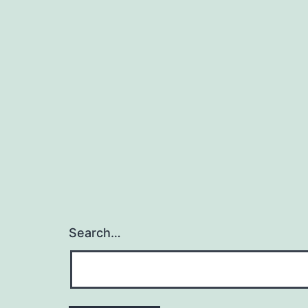
B
E
p
l
c
a
Search…
t