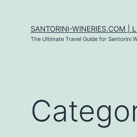
Skip
to
content
SANTORINI-WINERIES.COM | L
The Ultimate Travel Guide for Santorini 
Catego