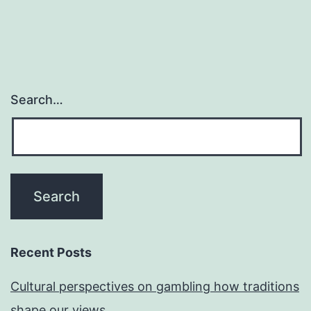
Search…
Recent Posts
Cultural perspectives on gambling how traditions
shape our views