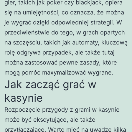
gier, takich jak poker czy blackjack, opiera
się na umiejętności, co oznacza, że można
je wygrać dzięki odpowiedniej strategii. W
przeciwieństwie do tego, w grach opartych
na szczęściu, takich jak automaty, kluczową
rolę odgrywa przypadek, ale także tutaj
można zastosować pewne zasady, które
mogą pomóc maxymalizować wygrane.
Jak zacząć grać w
kasynie
Rozpoczęcie przygody z grami w kasynie
może być ekscytujące, ale także
przytłaczające. Warto mieć na uwadze kilka