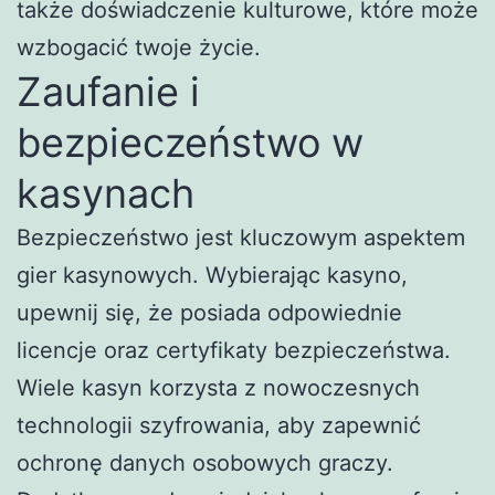
także doświadczenie kulturowe, które może
wzbogacić twoje życie.
Zaufanie i
bezpieczeństwo w
kasynach
Bezpieczeństwo jest kluczowym aspektem
gier kasynowych. Wybierając kasyno,
upewnij się, że posiada odpowiednie
licencje oraz certyfikaty bezpieczeństwa.
Wiele kasyn korzysta z nowoczesnych
technologii szyfrowania, aby zapewnić
ochronę danych osobowych graczy.