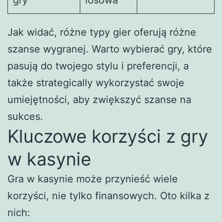
Jak widać, różne typy gier oferują różne
szanse wygranej. Warto wybierać gry, które
pasują do twojego stylu i preferencji, a
także strategically wykorzystać swoje
umiejętności, aby zwiększyć szanse na
sukces.
Kluczowe korzyści z gry
w kasynie
Gra w kasynie może przynieść wiele
korzyści, nie tylko finansowych. Oto kilka z
nich: