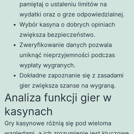
pamiętaj o ustaleniu limitów na
wydatki oraz o grze odpowiedzialnej.
Wybór kasyna o dobrych opiniach
zwiększa bezpieczeństwo.
Zweryfikowanie danych pozwala
uniknąć nieprzyjemności podczas
wypłaty wygranych.
Dokładne zapoznanie się z zasadami
gier zwiększa szanse na wygraną.
Analiza funkcji gier w
kasynach
Gry kasynowe różnią się pod wieloma
względami, a ich zrozumienie jest kluczowe