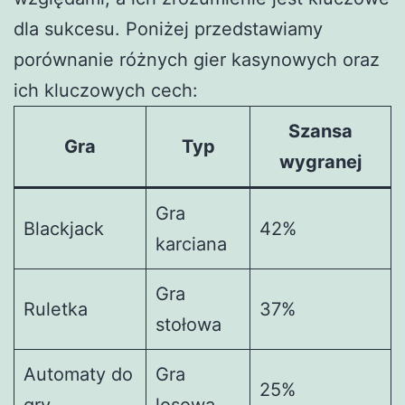
dla sukcesu. Poniżej przedstawiamy
porównanie różnych gier kasynowych oraz
ich kluczowych cech:
Szansa
Gra
Typ
wygranej
Gra
Blackjack
42%
karciana
Gra
Ruletka
37%
stołowa
Automaty do
Gra
25%
gry
losowa