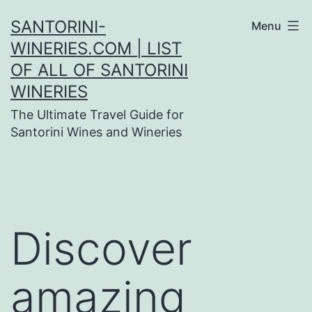
Skip
SANTORINI-
Menu
to
WINERIES.COM | LIST
content
OF ALL OF SANTORINI
WINERIES
The Ultimate Travel Guide for
Santorini Wines and Wineries
Discover
amazing