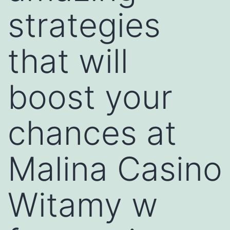
strategies
that will
boost your
chances at
Malina Casino
Witamy w