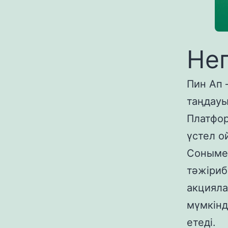
Нег
Пин Ап 
таңдауы
Платфор
үстел о
Сонымен
тәжіриб
акцияла
мүмкінд
етеді.