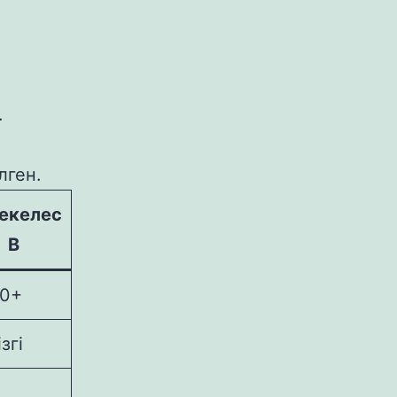
.
лген.
екелес
B
0+
згі