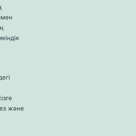
ң
ымен
ың
мкіндік
егі
ізге
тез және