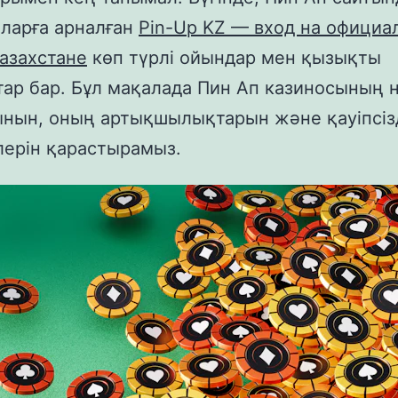
ларға арналған
Pin-Up KZ — вход на официа
Казахстане
көп түрлі ойындар мен қызықты
ар бар. Бұл мақалада Пин Ап казиносының 
нын, оның артықшылықтарын және қауіпсіз
ерін қарастырамыз.