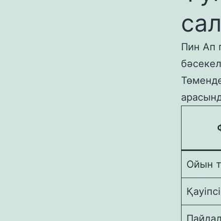
са
Пин Ап
бәсекел
Төменде
арасынд
Ойын 
Қауіпсі
Пайда