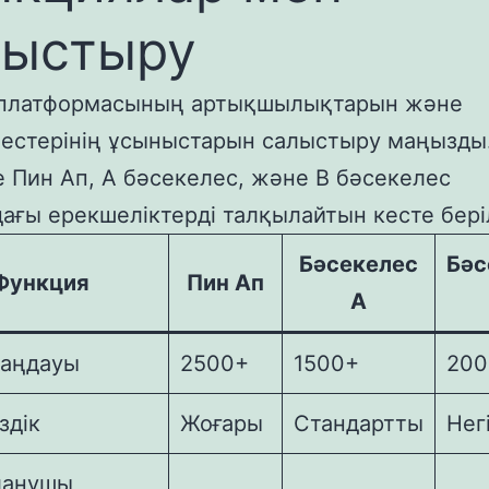
лыстыру
 платформасының артықшылықтарын және
естерінің ұсыныстарын салыстыру маңызды
 Пин Ап, A бәсекелес, және B бәсекелес
ағы ерекшеліктерді талқылайтын кесте бері
Бәсекелес
Бәс
Функция
Пин Ап
A
таңдауы
2500+
1500+
200
здік
Жоғары
Стандартты
Негі
ланушы