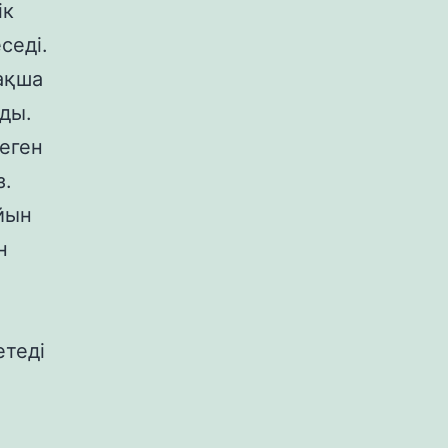
ік
седі.
ақша
ады.
еген
з.
йын
н
етеді