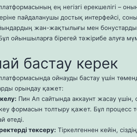
платформасының ең негізгі ерекшелігі – оны
еріне пайдаланушы достық интерфейсі, сон
ойындардың жан-жақтылығы мен бонустард
. Бұл ойыншыларға бірегей тәжірибе алуға мү
ай бастау керек
платформасында ойнауды бастау үшін төменд
рды орындау қажет:
ркелу:
Пин Ап сайтында аккаунт жасау үшін, с
ркеу формасын толтыру қажет. Бұл процесс 
й өтеді.
ректерді тексеру:
Тіркелгеннен кейін, сіздің