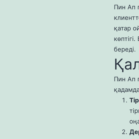
Пин Ап 
клиентт
қатар 
көптігі
береді.
Қал
Пин Ап 
қадамда
Ті
ті
оңа
Де