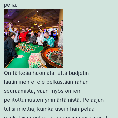
peliä.
On tärkeää huomata, että budjetin
laatiminen ei ole pelkästään rahan
seuraamista, vaan myös omien
pelitottumusten ymmärtämistä. Pelaajan
tulisi miettiä, kuinka usein hän pelaa,
minkälaisia pelejä hän suosii ja mitkä ovat