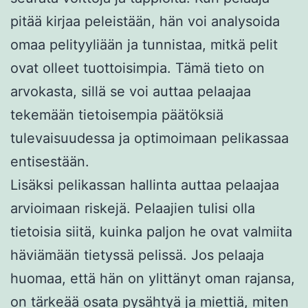
pitää kirjaa peleistään, hän voi analysoida
omaa pelityyliään ja tunnistaa, mitkä pelit
ovat olleet tuottoisimpia. Tämä tieto on
arvokasta, sillä se voi auttaa pelaajaa
tekemään tietoisempia päätöksiä
tulevaisuudessa ja optimoimaan pelikassaa
entisestään.
Lisäksi pelikassan hallinta auttaa pelaajaa
arvioimaan riskejä. Pelaajien tulisi olla
tietoisia siitä, kuinka paljon he ovat valmiita
häviämään tietyssä pelissä. Jos pelaaja
huomaa, että hän on ylittänyt oman rajansa,
on tärkeää osata pysähtyä ja miettiä, miten