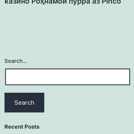
казино Роҳнамои пурра аз Pinco
Search…
Recent Posts