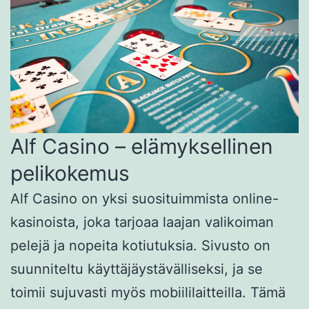
Alf Casino – elämyksellinen
pelikokemus
Alf Casino on yksi suosituimmista online-
kasinoista, joka tarjoaa laajan valikoiman
pelejä ja nopeita kotiutuksia. Sivusto on
suunniteltu käyttäjäystävälliseksi, ja se
toimii sujuvasti myös mobiililaitteilla. Tämä