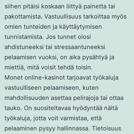
siihen pitäisi koskaan liittyä painetta tai
pakottamista. Vastuullisuus tarkoittaa myös
omien tunteiden ja käyttäytymisen
tunnistamista. Jos tunnet olosi
ahdistuneeksi tai stressaantuneeksi
pelaamisen vuoksi, on aika pysähtyä ja
miettiä, mitä voisit tehdä toisin.
Monet online-kasinot tarjoavat työkaluja
vastuulliseen pelaamiseen, kuten
mahdollisuuden asettaa pelirajoja tai ottaa
tauko. On suositeltavaa hyödyntää näitä
työkaluja, jotta voit varmistaa, että
pelaaminen pysyy hallinnassa. Tietoisuus