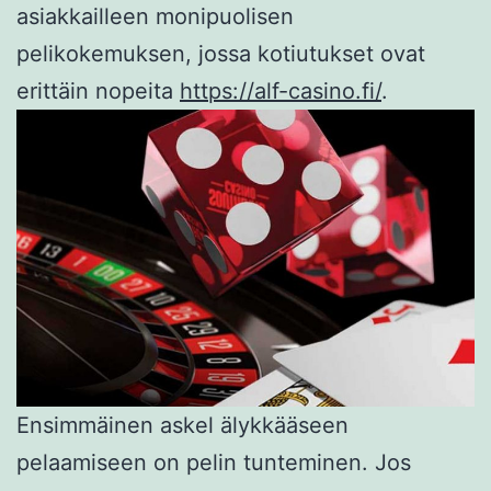
asiakkailleen monipuolisen
pelikokemuksen, jossa kotiutukset ovat
erittäin nopeita
https://alf-casino.fi/
.
Ensimmäinen askel älykkääseen
pelaamiseen on pelin tunteminen. Jos