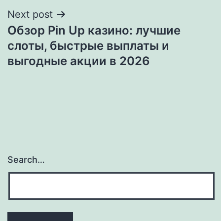
Next post
Обзор Pin Up казино: лучшие
слоты, быстрые выплаты и
выгодные акции в 2026
Search…