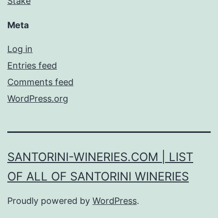
Stake
Meta
Log in
Entries feed
Comments feed
WordPress.org
SANTORINI-WINERIES.COM | LIST
OF ALL OF SANTORINI WINERIES
Proudly powered by
WordPress
.