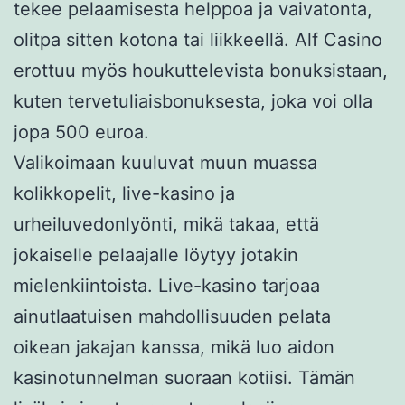
tekee pelaamisesta helppoa ja vaivatonta,
olitpa sitten kotona tai liikkeellä. Alf Casino
erottuu myös houkuttelevista bonuksistaan,
kuten tervetuliaisbonuksesta, joka voi olla
jopa 500 euroa.
Valikoimaan kuuluvat muun muassa
kolikkopelit, live-kasino ja
urheiluvedonlyönti, mikä takaa, että
jokaiselle pelaajalle löytyy jotakin
mielenkiintoista. Live-kasino tarjoaa
ainutlaatuisen mahdollisuuden pelata
oikean jakajan kanssa, mikä luo aidon
kasinotunnelman suoraan kotiisi. Tämän