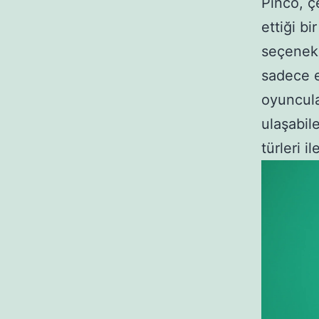
Pinco, ç
ettiği b
seçenekle
sadece e
oyuncula
ulaşabile
türleri i