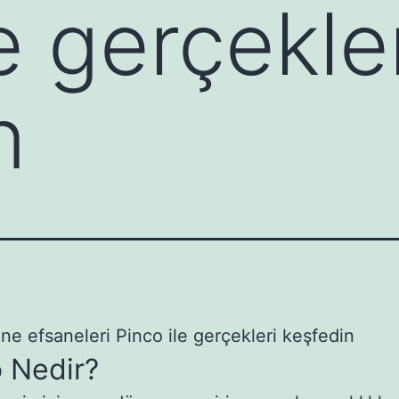
e gerçekle
n
e efsaneleri Pinco ile gerçekleri keşfedin
 Nedir?