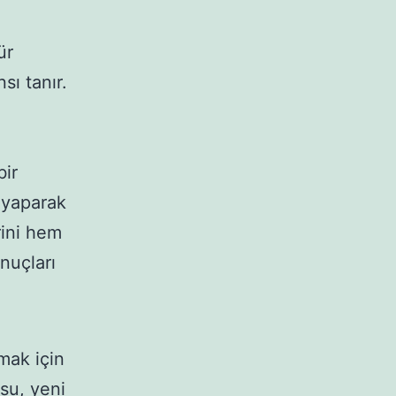
ür
ı tanır.
bir
s yaparak
rini hem
onuçları
mak için
su, yeni