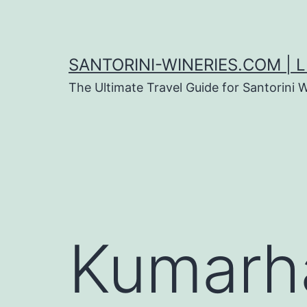
Skip
to
content
SANTORINI-WINERIES.COM | L
The Ultimate Travel Guide for Santorini 
Kumarha