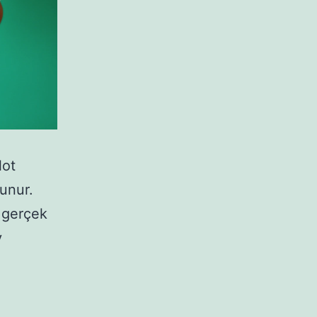
lot
unur.
e gerçek
v