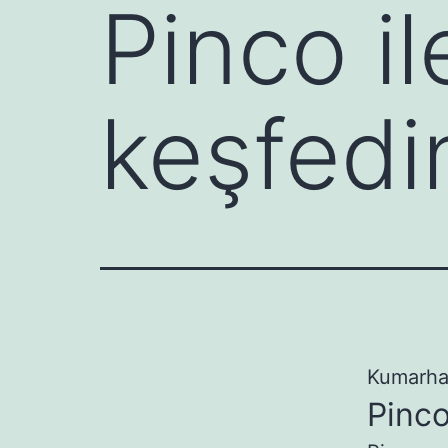
Pinco il
keşfedi
Kumarhan
Pinco