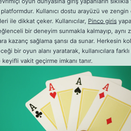
evrimiçi oyun dünyasına giriş yapanların sıklıkla 
ir platformdur. Kullanıcı dostu arayüzü ve zengin
ri ile dikkat çeker. Kullanıcılar,
Pinco giris
yapa
ğlenceli bir deneyim sunmakla kalmayıp, aynı
ra kazanç sağlama şansı da sunar. Herkesin kol
ceği bir oyun alanı yaratarak, kullanıcılara farkl
le keyifli vakit geçirme imkanı tanır.