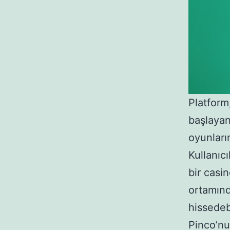
Platform
başlayan
oyunları
Kullanıcı
bir casi
ortamınd
hissedebi
Pinco’nu