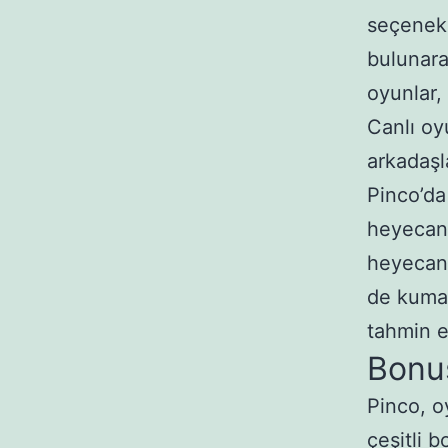
seçenekl
bulunara
oyunlar,
Canlı oy
arkadaşl
Pinco’da 
heyecan 
heyecanı
de kumar 
tahmin e
Bonu
Pinco, o
çeşitli 