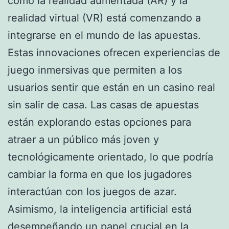
como la realidad aumentada (AR) y la
realidad virtual (VR) está comenzando a
integrarse en el mundo de las apuestas.
Estas innovaciones ofrecen experiencias de
juego inmersivas que permiten a los
usuarios sentir que están en un casino real
sin salir de casa. Las casas de apuestas
están explorando estas opciones para
atraer a un público más joven y
tecnológicamente orientado, lo que podría
cambiar la forma en que los jugadores
interactúan con los juegos de azar.
Asimismo, la inteligencia artificial está
desempeñando un papel crucial en la