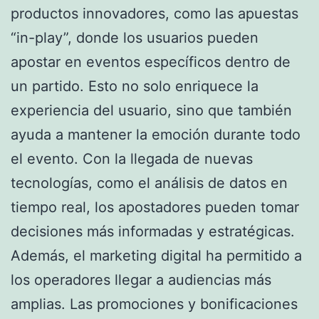
productos innovadores, como las apuestas
“in-play”, donde los usuarios pueden
apostar en eventos específicos dentro de
un partido. Esto no solo enriquece la
experiencia del usuario, sino que también
ayuda a mantener la emoción durante todo
el evento. Con la llegada de nuevas
tecnologías, como el análisis de datos en
tiempo real, los apostadores pueden tomar
decisiones más informadas y estratégicas.
Además, el marketing digital ha permitido a
los operadores llegar a audiencias más
amplias. Las promociones y bonificaciones