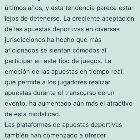
últimos años, y esta tendencia parece estar
lejos de detenerse. La creciente aceptación
de las apuestas deportivas en diversas
jurisdicciones ha hecho que más
aficionados se sientan cómodos al
participar en este tipo de juegos. La
emoción de las apuestas en tiempo real,
que permite a los jugadores realizar
apuestas durante el transcurso de un
evento, ha aumentado aún más el atractivo
de esta modalidad.
Las plataformas de apuestas deportivas
también han comenzado a ofrecer