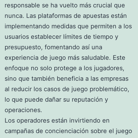
responsable se ha vuelto más crucial que
nunca. Las plataformas de apuestas están
implementando medidas que permiten a los
usuarios establecer límites de tiempo y
presupuesto, fomentando así una
experiencia de juego más saludable. Este
enfoque no solo protege a los jugadores,
sino que también beneficia a las empresas
al reducir los casos de juego problemático,
lo que puede dañar su reputación y
operaciones.
Los operadores están invirtiendo en
campañas de concienciación sobre el juego