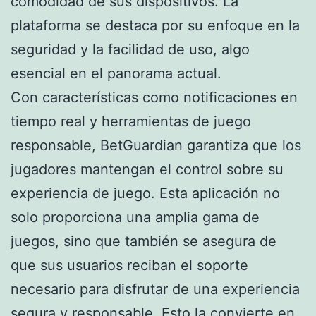
comodidad de sus dispositivos. La
plataforma se destaca por su enfoque en la
seguridad y la facilidad de uso, algo
esencial en el panorama actual.
Con características como notificaciones en
tiempo real y herramientas de juego
responsable, BetGuardian garantiza que los
jugadores mantengan el control sobre su
experiencia de juego. Esta aplicación no
solo proporciona una amplia gama de
juegos, sino que también se asegura de
que sus usuarios reciban el soporte
necesario para disfrutar de una experiencia
segura y responsable. Esto la convierte en