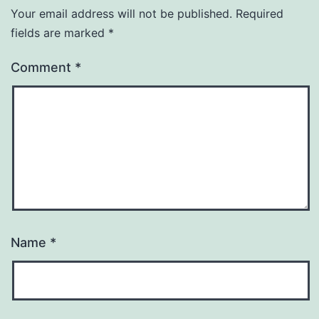
Your email address will not be published.
Required
fields are marked
*
Comment
*
Name
*