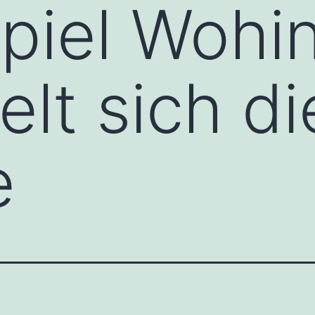
piel Wohi
elt sich di
e