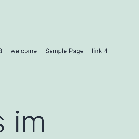
3
welcome
Sample Page
link 4
s im