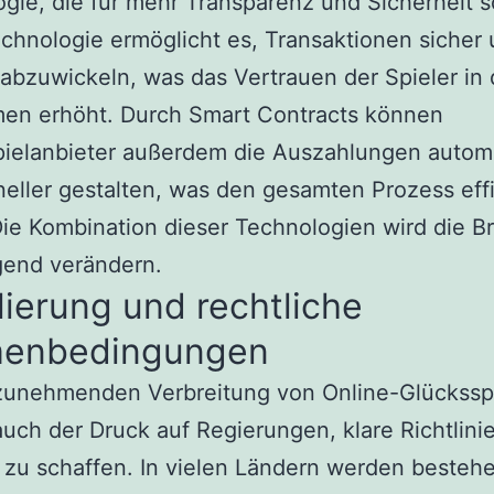
gie, die für mehr Transparenz und Sicherheit s
chnologie ermöglicht es, Transaktionen sicher
bzuwickeln, was das Vertrauen der Spieler in 
men erhöht. Durch Smart Contracts können
pielanbieter außerdem die Auszahlungen automa
eller gestalten, was den gesamten Prozess effi
ie Kombination dieser Technologien wird die B
gend verändern.
ierung und rechtliche
enbedingungen
 zunehmenden Verbreitung von Online-Glückssp
uch der Druck auf Regierungen, klare Richtlini
zu schaffen. In vielen Ländern werden besteh