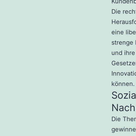
Kundenbi
Die rec
Herausfo
eine lib
strenge 
und ihr
Gesetzen
Innovati
können.
Sozi
Nachh
Die The
gewinne