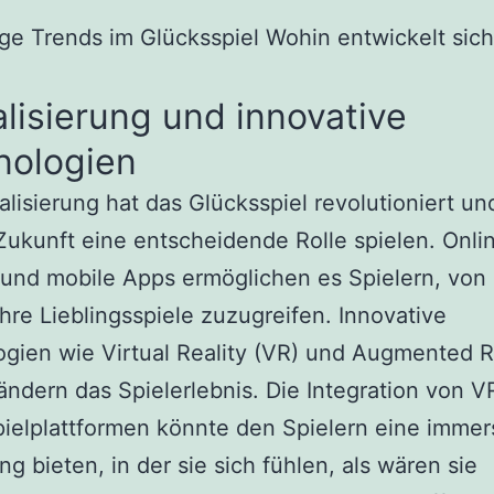
ge Trends im Glücksspiel Wohin entwickelt sich
alisierung und innovative
nologien
talisierung hat das Glücksspiel revolutioniert un
Zukunft eine entscheidende Rolle spielen. Onli
und mobile Apps ermöglichen es Spielern, von 
ihre Lieblingsspiele zuzugreifen. Innovative
gien wie Virtual Reality (VR) und Augmented R
ändern das Spielerlebnis. Die Integration von V
ielplattformen könnte den Spielern eine immer
 bieten, in der sie sich fühlen, als wären sie