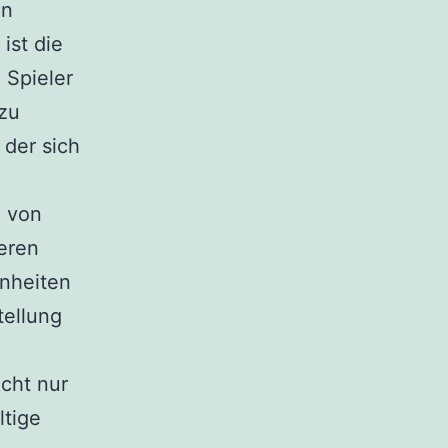
en
ist die
 Spieler
 zu
 der sich
g von
eren
hnheiten
tellung
cht nur
ltige