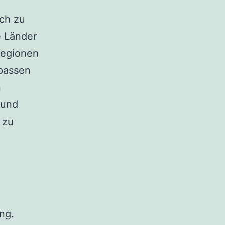
ch zu
e Länder
Regionen
npassen
n
 und
 zu
ng.